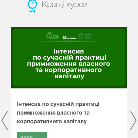
Кращі курси
Інтенсив по сучасній практиці
О
А
примноження власного та
с
корпоративного капіталу
I
б